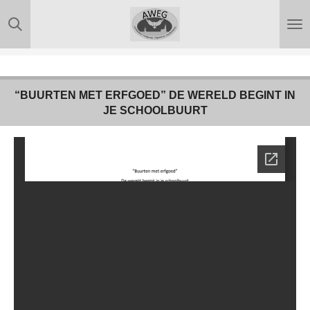
Ga
direct
naar
de
hoofdinhoud
“BUURTEN MET ERFGOED” DE WERELD BEGINT IN
JE SCHOOLBUURT