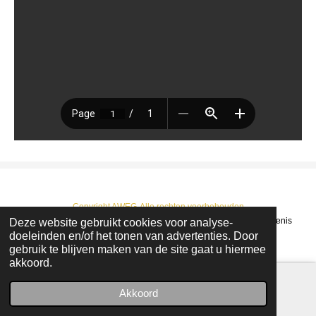
Copyright AWEG-Alle rechten voorbehouden
Deze website gebruikt cookies voor analyse-
© 2022 - 2026 AWEG : Arendonkse Werkgroep Erfgoed en Geschiedenis
doeleinden en/of het tonen van advertenties. Door
Powered by
JouwWeb
gebruik te blijven maken van de site gaat u hiermee
akkoord.
Akkoord
E-mailadres