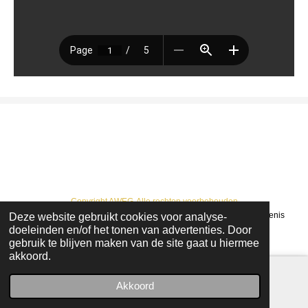
Copyright AWEG-Alle rechten voorbehouden
Deze website gebruikt cookies voor analyse-
© 2022 - 2026 AWEG : Arendonkse Werkgroep Erfgoed en Geschiedenis
doeleinden en/of het tonen van advertenties. Door
Powered by
JouwWeb
gebruik te blijven maken van de site gaat u hiermee
akkoord.
Akkoord
E-mailadres