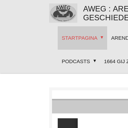
Ga
AWEG
: AR
direct
GESCHIEDE
naar
de
STARTPAGINA
AREND
hoofdinhoud
PODCASTS
1664 GIJ