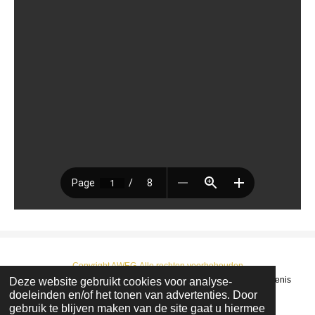
Copyright AWEG-Alle rechten voorbehouden
Deze website gebruikt cookies voor analyse-
© 2022 - 2026 AWEG : Arendonkse Werkgroep Erfgoed en Geschiedenis
doeleinden en/of het tonen van advertenties. Door
Powered by
JouwWeb
gebruik te blijven maken van de site gaat u hiermee