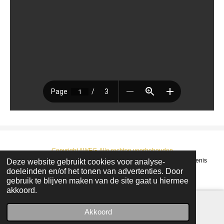
Copyright AWEG-Alle rechten voorbehouden
Deze website gebruikt cookies voor analyse-
© 2022 - 2026 AWEG : Arendonkse Werkgroep Erfgoed en Geschiedenis
doeleinden en/of het tonen van advertenties. Door
Powered by
JouwWeb
gebruik te blijven maken van de site gaat u hiermee
akkoord.
Akkoord
E-mailadres