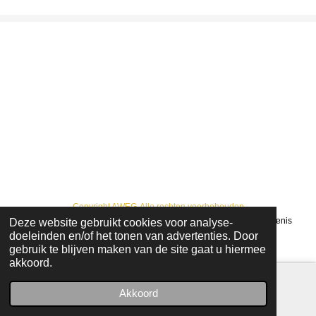
Copyright AWEG-Alle rechten voorbehouden
Deze website gebruikt cookies voor analyse-
© 2022 - 2026 AWEG : Arendonkse Werkgroep Erfgoed en Geschiedenis
doeleinden en/of het tonen van advertenties. Door
Powered by
JouwWeb
gebruik te blijven maken van de site gaat u hiermee
akkoord.
Akkoord
E-mailadres