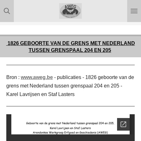
Ga
direct
naar
de
hoofdinhoud
1
826 GEBOORTE VAN DE GRENS MET NEDERLAND
TUSSEN GRENSPAAL 204 EN 205
Bron :
www.aweg.be
- publicaties - 1826 geboorte van de
grens met Nederland tussen grenspaal 204 en 205 -
Karel Lavrijsen en Staf Lasters