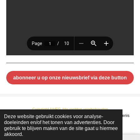
abonneer u op onze nieuwsbrief via deze button
Copyright AWEG-Alle rechten voorbehouden
Deze website gebruikt cookies voor analyse-
© 2022 - 2026 AWEG : Arendonkse Werkgroep Erfgoed en Geschiedenis
doeleinden en/of het tonen van advertenties. Door
Powered by
JouwWeb
gebruik te blijven maken van de site gaat u hiermee
akkoord.