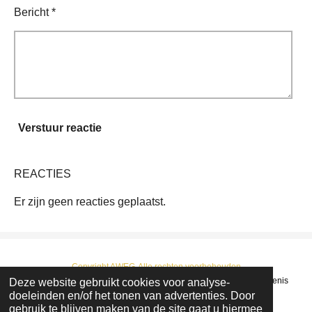
Bericht *
Verstuur reactie
REACTIES
Er zijn geen reacties geplaatst.
Copyright AWEG-Alle rechten voorbehouden
Deze website gebruikt cookies voor analyse-
© 2022 - 2026 AWEG : Arendonkse Werkgroep Erfgoed en Geschiedenis
doeleinden en/of het tonen van advertenties. Door
Powered by
JouwWeb
gebruik te blijven maken van de site gaat u hiermee