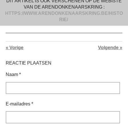
DIT ARTIKEL IS OOK VERSCHENEN OP DE WEBISTE
VAN DE ARENDONKENAARSKRING :
HTTPS://WWW.ARENDONKENAARSKRING.BE/HISTO
RIE/
«
Vorige
Volgende
»
REACTIE PLAATSEN
Naam *
E-mailadres *